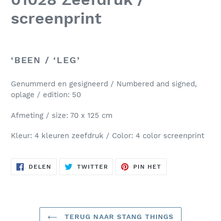
screenprint
‘BEEN / ‘LEG’
Genummerd en gesigneerd / Numbered and signed,
oplage / edition: 50
Afmeting / size: 70 x 125 cm
Kleur: 4 kleuren zeefdruk / Color: 4 color screenprint
DELEN
TWITTEREN
PINNEN
DELEN
TWITTER
PIN HET
OP
OP
OP
FACEBOOK
TWITTER
PINTEREST
TERUG NAAR STANG THINGS