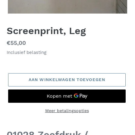
Screenprint, Leg
Normale
€55,00
prijs
Inclusief belasting
AAN WINKELWAGEN TOEVOEGEN
Meer betalingsopties
01028 Zeefdruk /